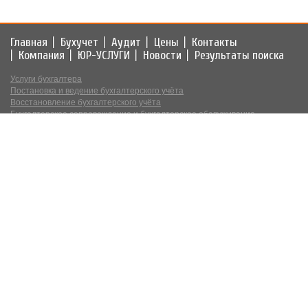
Главная
Бухучет
Аудит
Цены
Контакты
Компания
ЮР-УСЛУГИ
Новости
Результаты поиска
Услуги бухгалтера
Постановка и ведение бухгалтерского учёта
Восстановление бухгалтерского учёта
Бухгалтерское сопровождение и бухгалтерское обслуживание
Консультации по налогообложению и бухгалтерскому учёту
Обязательный и инициативный аудит
Аудит отчётности
Услуги аудита
Консультации по вопросам аудита
Смена учредителя ООО Минск за 1 день - без отказов, цена
Юридический адрес (юр адрес)
Как открыть ООО в Беларуси за 150 BYN под ключ - сопровождение
Регистрация ЧУП в Минске
Регистрация иностранных предприятий, ИП
Блокировка счета из-за юридического адреса: что важно знать бизнесу
Регистрация ООО в Минске
Юридический адрес от собственника Минск-Минский район — 11,33 BYN