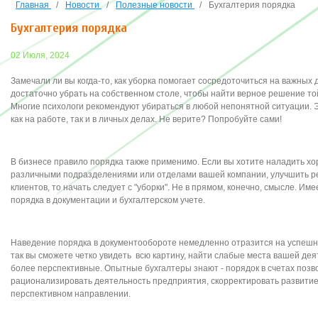
Главная
/
Новости
/
Полезные новости
/
Бухгалтерия порядка
Бухгалтерия порядка
02 Июля, 2024
Замечали ли вы когда-то, как уборка помогает сосредоточиться на важных 
достаточно убрать на собственном столе, чтобы найти верное решение то
Многие психологи рекомендуют убираться в любой непонятной ситуации.
как на работе, так и в личных делах. Не верите? Попробуйте сами!
В бизнесе правило порядка также применимо. Если вы хотите наладить 
различными подразделениями или отделами вашей компании, улучшить р
клиентов, то начать следует с "уборки". Не в прямом, конечно, смысле. Им
порядка в документации и бухгалтерском учете.
Наведение порядка в документообороте немедленно отразится на успешно
так вы сможете четко увидеть всю картину, найти слабые места вашей дея
более перспективные. Опытные бухгалтеры знают - порядок в счетах позв
рационализировать деятельность предприятия, скорректировать развитие
перспективном направлении.