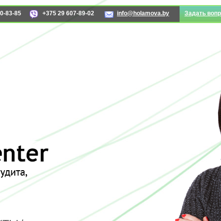
0-83-85
+375 29 607-89-02
info@holamova.by
Задать вопр