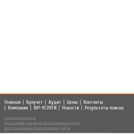
Главная
Бухучет
Аудит
Цены
Контакты
Компания
ЮР-УСЛУГИ
Новости
Результаты поиска
Услуги бухгалтера
Постановка и ведение бухгалтерского учёта
Восстановление бухгалтерского учёта
Бухгалтерское сопровождение и бухгалтерское обслуживание